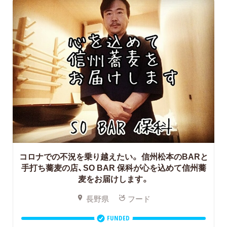
コロナでの不況を乗り越えたい。
信州松本のBARと
手打ち蕎麦の店、SO BAR 保科が心を込めて信州蕎
麦をお届けします。
長野県
フード
FUNDED