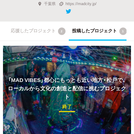
千葉県
https://madcity.jp/
応援したプロジェクト
投稿したプロジェクト
2
1
「MAD VIBES」都心にもっとも近い地方・松戸で、
ローカルから文化の創造と配信に挑むプロジェク
ト
終了