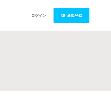
ログイン
新規登録
クト
最新進捗報告から探す