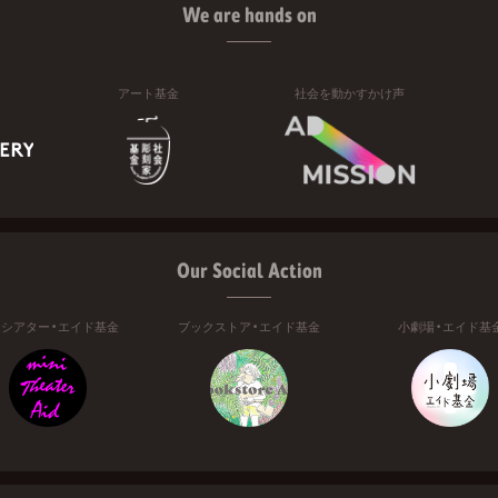
We are hands on
アート基金
社会を動かすかけ声
Our Social Action
ニシアター・エイド基金
ブックストア・エイド基金
小劇場・エイド基