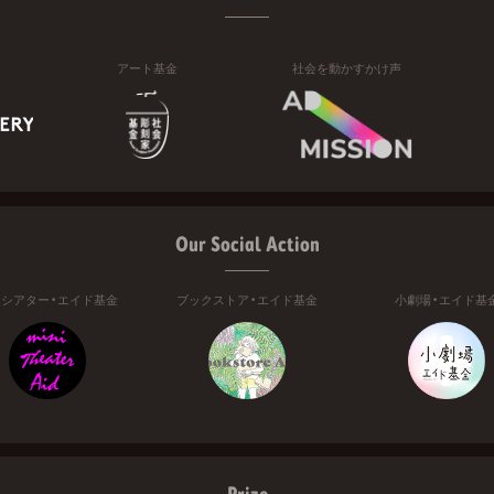
アート基金
社会を動かすかけ声
Our Social Action
ニシアター・エイド基金
ブックストア・エイド基金
小劇場・エイド基