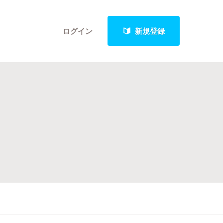
ログイン
新規登録
クト
最新進捗報告から探す