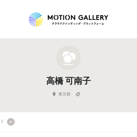
Highlight
人気のプロジェクト
新着プロジェクト
終了間近のプロジェ
高橋 可南子
Feature
タグから探す
キュレーターから探す
特集から探す
東京都
Legendary
クト
0
最新達成プロジェクト
調達額が大きいプロジェクト