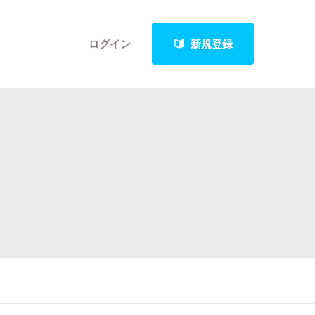
ログイン
新規登録
クト
最新進捗報告から探す