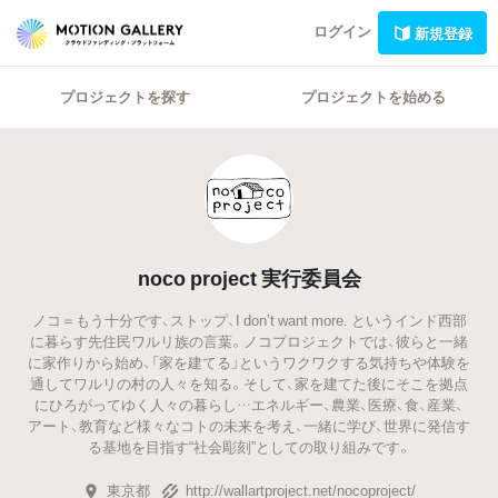
ログイン
新規登録
プロジェクトを探す
プロジェクトを始める
noco project 実行委員会
ノコ＝もう十分です、ストップ、I don’t want more. というインド西部
に暮らす先住民ワルリ族の言葉。ノコプロジェクトでは、彼らと一緒
に家作りから始め、「家を建てる」というワクワクする気持ちや体験を
通してワルリの村の人々を知る。そして、家を建てた後にそこを拠点
にひろがってゆく人々の暮らし…エネルギー、農業、医療、食、産業、
アート、教育など様々なコトの未来を考え、一緒に学び、世界に発信す
る基地を目指す“社会彫刻”としての取り組みです。
東京都
http://wallartproject.net/nocoproject/