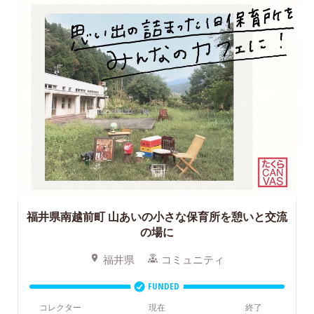
福井県南越前町
山あいの小さな保育所を憩いと交流
の場に
福井県
コミュニティ
FUNDED
コレクター
現在
終了