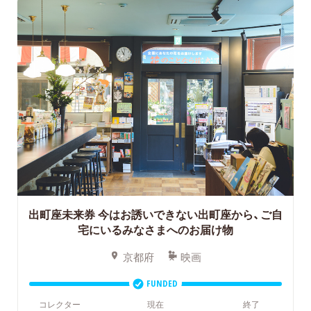
出町座未来券
今はお誘いできない出町座から、ご自
宅にいるみなさまへのお届け物
京都府
映画
FUNDED
コレクター
現在
終了