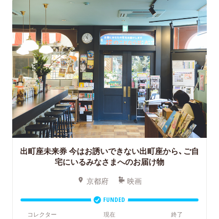
出町座未来券
今はお誘いできない出町座から、ご自
宅にいるみなさまへのお届け物
京都府
映画
FUNDED
コレクター
現在
終了