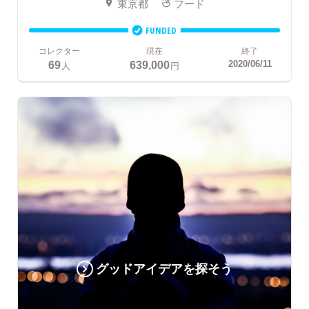
東京都
フード
FUNDED
コレクター
現在
終了
69
639,000
2020/06/11
人
円
グッドアイデアを探そう