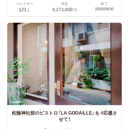
コレクター
現在
終了
121
4,173,000
2024/09/30
人
円
松陰神社前のビストロ『LA GODAiLLE』を
#応援さ
せて！