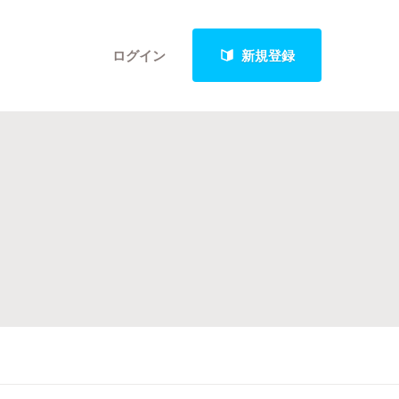
ログイン
新規登録
クト
最新進捗報告から探す