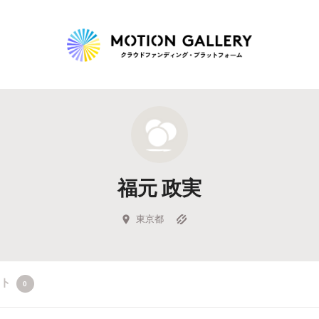
Highlight
人気のプロジェクト
新着プロジェクト
終了間近のプロジェ
福元 政実
Feature
タグから探す
キュレーターから探す
特集から探す
東京都
Legendary
クト
0
最新達成プロジェクト
調達額が大きいプロジェクト