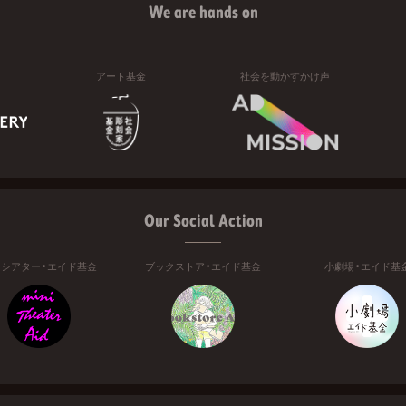
We are hands on
アート基金
社会を動かすかけ声
Our Social Action
ニシアター・エイド基金
ブックストア・エイド基金
小劇場・エイド基