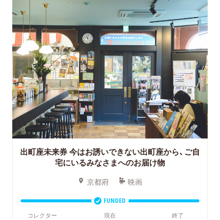
出町座未来券
今はお誘いできない出町座から、ご自
宅にいるみなさまへのお届け物
京都府
映画
FUNDED
コレクター
現在
終了