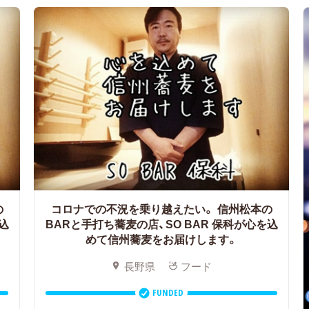
の
コロナでの不況を乗り越えたい。
信州松本の
込
BARと手打ち蕎麦の店、SO BAR 保科が心を込
めて信州蕎麦をお届けします。
長野県
フード
FUNDED