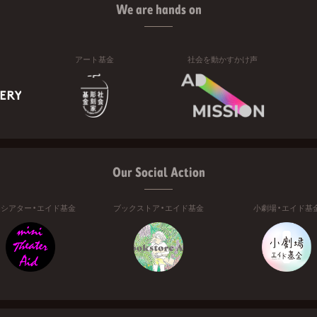
We are hands on
アート基金
社会を動かすかけ声
Our Social Action
ニシアター・エイド基金
ブックストア・エイド基金
小劇場・エイド基