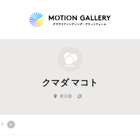
Highlight
人気のプロジェクト
新着プロジェクト
終了間近のプロジェ
クマダ マコト
Feature
タグから探す
キュレーターから探す
特集から探す
東京都
Legendary
クト
0
最新達成プロジェクト
調達額が大きいプロジェクト