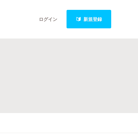
ログイン
新規登録
クト
最新進捗報告から探す