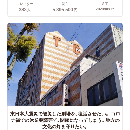
コレクター
現在
終了
383
5,395,500
2020/08/25
人
円
東日本大震災で被災した劇場を、復活させたい。
コロ
ナ禍での休業要請等で、閉館になってしまう。地方の
文化の灯を守りたい。