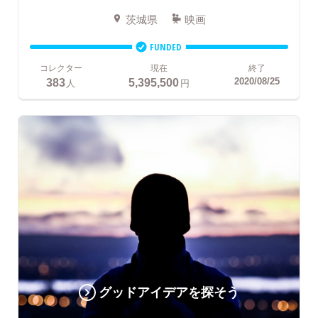
茨城県
映画
FUNDED
コレクター
現在
終了
383
5,395,500
2020/08/25
人
円
グッドアイデアを探そう