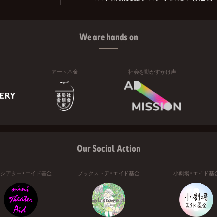
We are hands on
アート基金
社会を動かすかけ声
Our Social Action
ニシアター・エイド基金
ブックストア・エイド基金
小劇場・エイド基