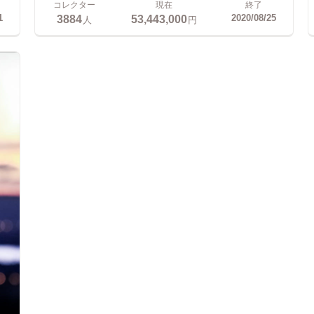
コレクター
現在
終了
3884
53,443,000
1
2020/08/25
人
円