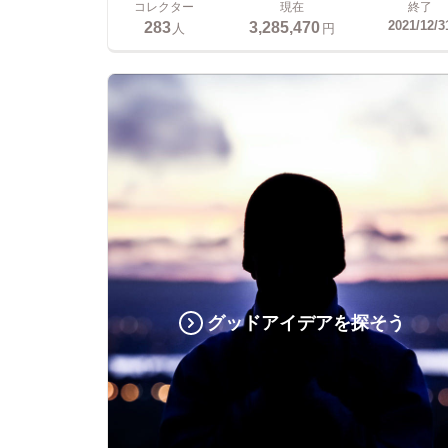
コレクター
現在
終了
283
3,285,470
2021/12/3
人
円
グッドアイデアを探そう