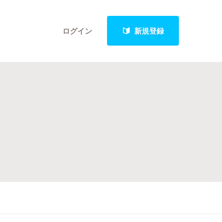
ログイン
新規登録
クト
最新進捗報告から探す