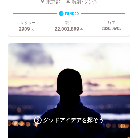
東京都
演劇・ダンス
FUNDED
コレクター
現在
終了
2909
22,001,899
2020/06/05
人
円
グッドアイデアを探そう