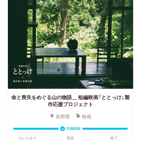
命と喪失をめぐる山の物語＿
短編映画『ととっけ』製
作応援プロジェクト
長野県
映画
FUNDED
コレクター
現在
終了