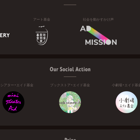
アート基金
社会を動かすかけ声
Our Social Action
ニシアター・エイド基金
ブックストア・エイド基金
小劇場・エイド基