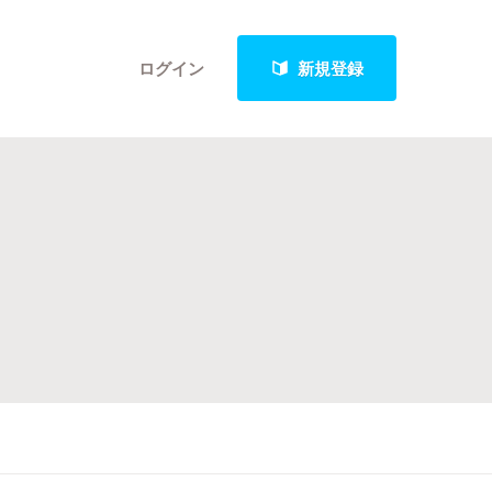
ログイン
新規登録
クト
最新進捗報告から探す