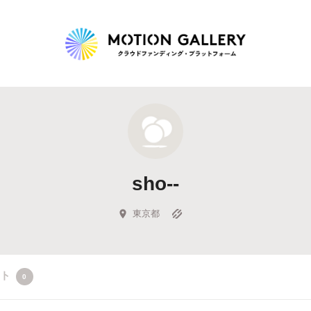
Highlight
人気のプロジェクト
新着プロジェクト
終了間近のプロジェ
sho--
Feature
タグから探す
キュレーターから探す
特集から探す
東京都
Legendary
クト
0
最新達成プロジェクト
調達額が大きいプロジェクト