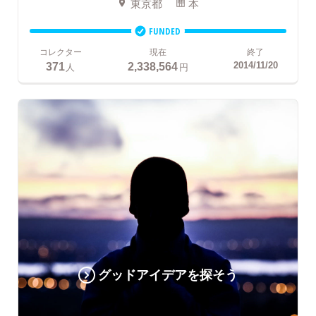
東京都
本
FUNDED
コレクター
現在
終了
371
2,338,564
2014/11/20
人
円
グッドアイデアを探そう