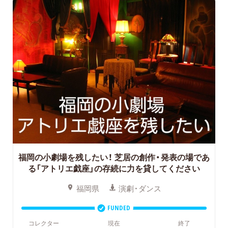
福岡の小劇場を残したい！
芝居の創作・発表の場であ
る「アトリエ戯座」の存続に力を貸してください
福岡県
演劇・ダンス
FUNDED
コレクター
現在
終了