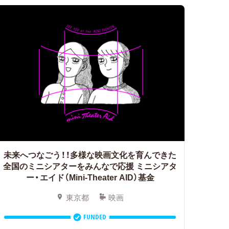
未来へつなごう！！多様な映画文化を育んできた
全国のミニシアターをみんなで応援
ミニシアタ
ー・エイド（Mini-Theater AID）基金
東京都
映画
FUNDED