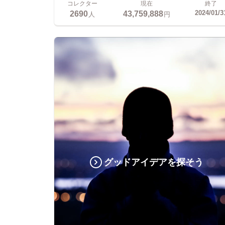
コレクター
現在
終了
2690
43,759,888
2024/01/3
人
円
グッドアイデアを探そう