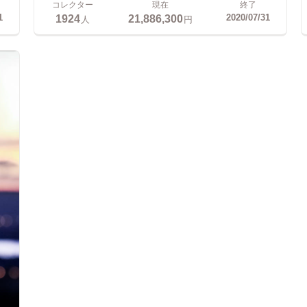
コレクター
現在
終了
1924
21,886,300
1
2020/07/31
人
円