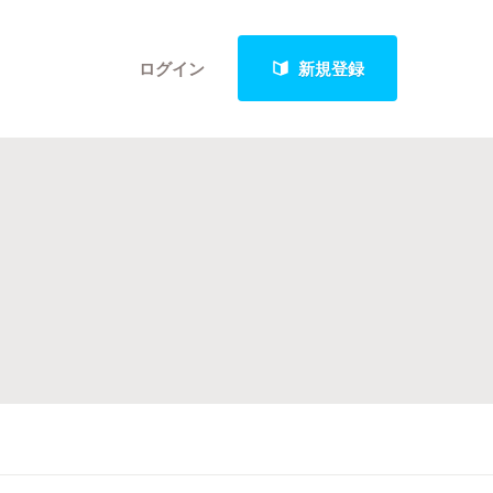
ログイン
新規登録
クト
最新進捗報告から探す