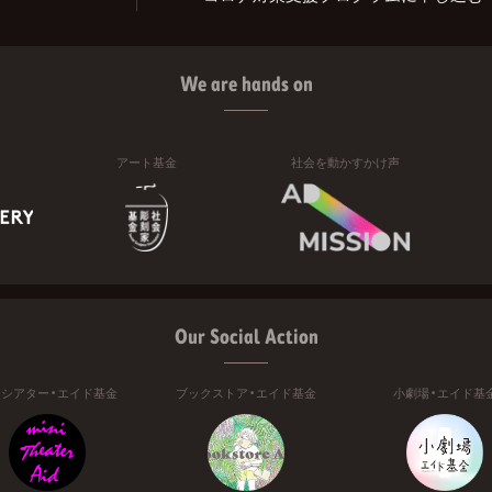
We are hands on
アート基金
社会を動かすかけ声
Our Social Action
ニシアター・エイド基金
ブックストア・エイド基金
小劇場・エイド基