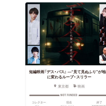
短編映画『デス・バス』
—“見て見ぬふり”が地
に変わるループ・スリラー
東京都
映画
NOT FUNDED
コレクター
現在
終了