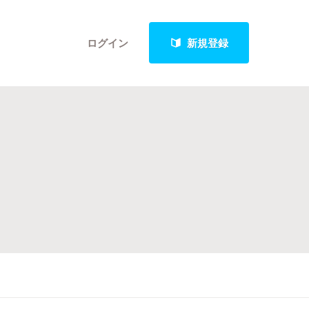
ログイン
新規登録
クト
最新進捗報告から探す