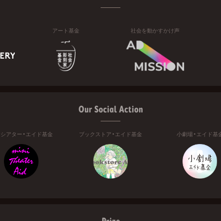
アート基金
社会を動かすかけ声
Our Social Action
ニシアター・エイド基金
ブックストア・エイド基金
小劇場・エイド基