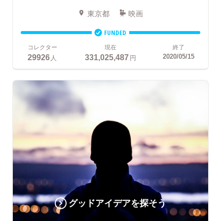
東京都
映画
FUNDED
コレクター
現在
終了
29926
331,025,487
2020/05/15
人
円
グッドアイデアを探そう