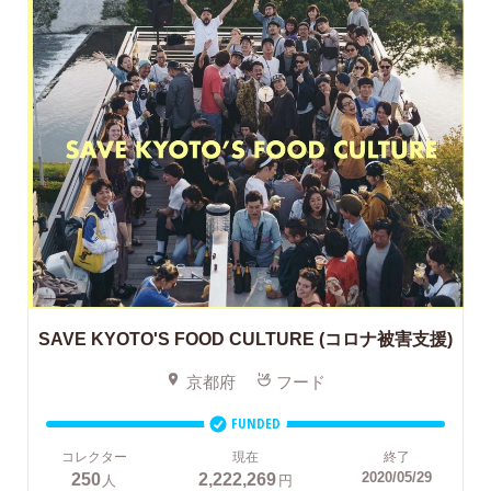
SAVE KYOTO'S FOOD CULTURE (コロナ被害支援)
京都府
フード
FUNDED
コレクター
現在
終了
250
2,222,269
2020/05/29
人
円