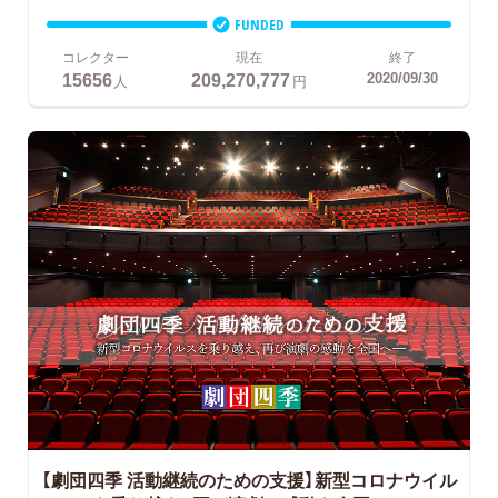
FUNDED
コレクター
現在
終了
15656
209,270,777
2020/09/30
人
円
【劇団四季 活動継続のための支援】新型コロナウイル