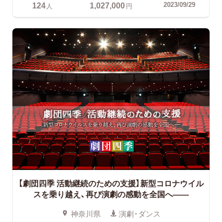
124
1,027,000
2023/09/29
人
円
【劇団四季 活動継続のための支援】新型コロナウイル
スを乗り越え、再び演劇の感動を全国へ――
神奈川県
演劇・ダンス