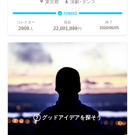
東京都
演劇・ダンス
FUNDED
コレクター
現在
終了
2909
22,001,899
2020/06/05
人
円
グッドアイデアを探そう