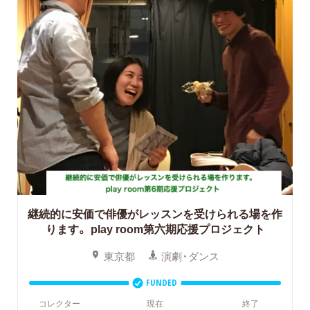
継続的に安価で俳優がレッスンを受けられる場を作
ります。
play room第六期応援プロジェクト
東京都
演劇・ダンス
FUNDED
コレクター
現在
終了