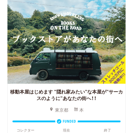
移動本屋はじめます
”隠れ家みたい”な本屋が”サーカ
スのように”あなたの街へ！！
東京都
本
FUNDED
コレクター
現在
終了