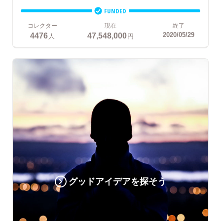
FUNDED
コレクター
現在
終了
4476
47,548,000
2020/05/29
人
円
グッドアイデアを探そう