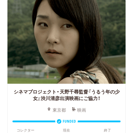
シネマプロジェクト・天野千尋監督『うるう年の少
女』渋川清彦出演映画にご協力！
東京都
映画
FUNDED
コレクター
現在
終了