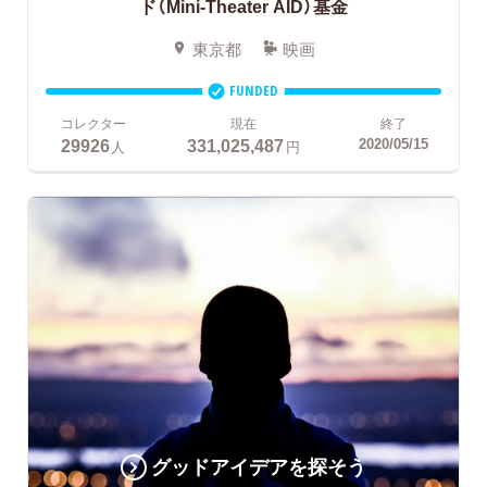
ド（Mini-Theater AID）基金
東京都
映画
FUNDED
コレクター
現在
終了
29926
331,025,487
2020/05/15
人
円
グッドアイデアを探そう