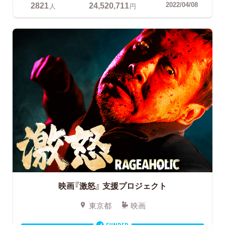
2821
24,520,711
2022/04/08
人
円
映画『激怒』
支援プロジェクト
東京都
映画
FUNDED