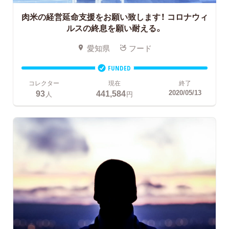
肉米の経営延命支援をお願い致します！
コロナウィ
ルスの終息を願い耐える。
愛知県
フード
FUNDED
コレクター
現在
終了
93
441,584
2020/05/13
人
円