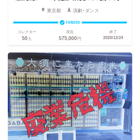
東京都
演劇・ダンス
FUNDED
コレクター
現在
終了
50
575,000
2020/12/24
人
円