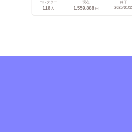
コレクター
現在
終了
116
1,559,888
2025/01/1
人
円