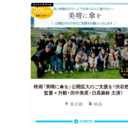
映画『美晴に傘を』公開拡大のご支援を！渋谷
監督 × 升毅・田中美里・日髙麻鈴 主演！
東京都
映画
FUNDED