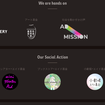
We are hands on
アート基金
社会を動かすかけ声
Our Social Action
ニシアター・エイド基金
ブックストア・エイド基金
小劇場・エイド基