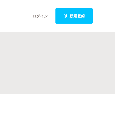
ログイン
新規登録
クト
最新進捗報告から探す