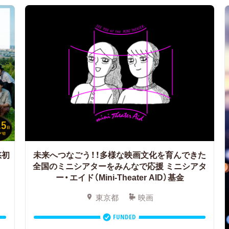
悠初
未来へつなごう！！多様な映画文化を育んできた
全国のミニシアターをみんなで応援
ミニシアタ
ー・エイド（Mini-Theater AID）基金
東京都
映画
FUNDED