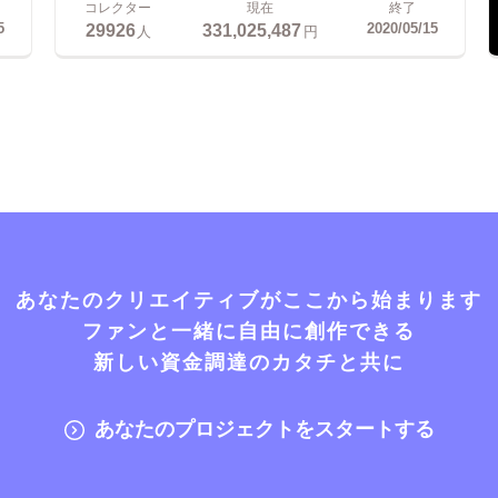
コレクター
現在
終了
29926
331,025,487
5
2020/05/15
人
円
あなたのクリエイティブがここから始まります
ファンと一緒に自由に創作できる
新しい資金調達のカタチと共に
あなたのプロジェクトをスタートする