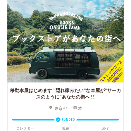
移動本屋はじめます
”隠れ家みたい”な本屋が”サーカ
スのように”あなたの街へ！！
東京都
本
FUNDED
コレクター
現在
終了