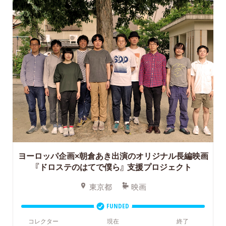
ヨーロッパ企画×朝倉あき出演のオリジナル長編映画
『ドロステのはてで僕ら』
支援プロジェクト
東京都
映画
FUNDED
コレクター
現在
終了