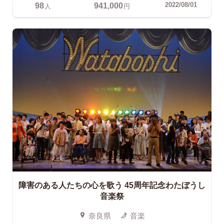
98
941,000
2022/08/01
人
円
障害のある人たちの心を歌う
45周年記念わたぼうし
音楽祭
奈良県
音楽