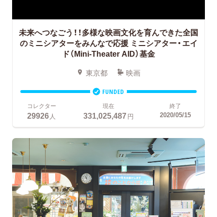
未来へつなごう！！多様な映画文化を育んできた全国
のミニシアターをみんなで応援
ミニシアター・エイ
ド（Mini-Theater AID）基金
東京都
映画
FUNDED
コレクター
現在
終了
29926
331,025,487
2020/05/15
人
円