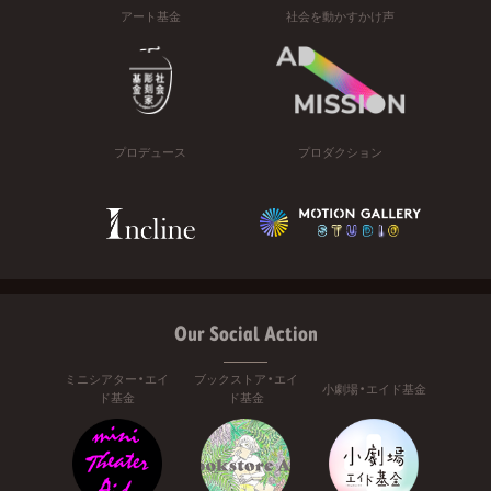
アート基金
社会を動かすかけ声
プロデュース
プロダクション
Our Social Action
ミニシアター・エイ
ブックストア・エイ
小劇場・エイド基金
ド基金
ド基金