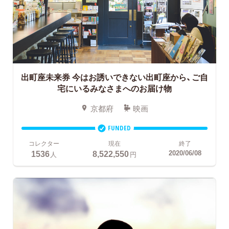
出町座未来券
今はお誘いできない出町座から、ご自
宅にいるみなさまへのお届け物
京都府
映画
FUNDED
コレクター
現在
終了
1536
8,522,550
2020/06/08
人
円