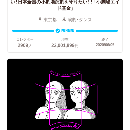
い！日本全国の小劇場演劇を守りたい！！
「小劇場エイ
ド基金」
東京都
演劇・ダンス
FUNDED
コレクター
現在
終了
2909
22,001,899
2020/06/05
人
円