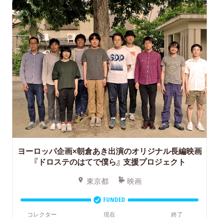
ヨーロッパ企画×朝倉あき出演のオリジナル長編映画
『ドロステのはてで僕ら』
支援プロジェクト
東京都
映画
FUNDED
コレクター
現在
終了