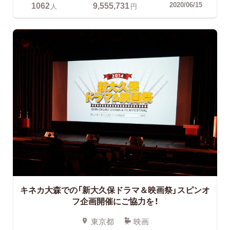
1062
9,555,731
2020/06/15
人
円
キネカ大森での「新大久保ドラマ＆映画祭」スピンオ
フ企画開催にご協力を！
東京都
映画