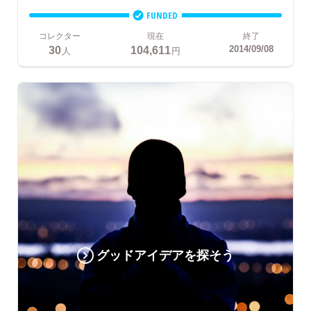
FUNDED
コレクター
現在
終了
30
104,611
2014/09/08
人
円
グッドアイデアを探そう