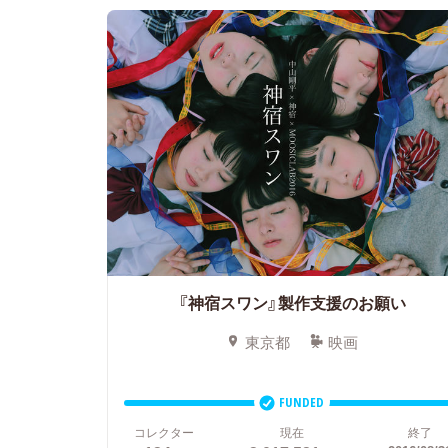
『神宿スワン』製作支援のお願い
東京都
映画
FUNDED
コレクター
現在
終了