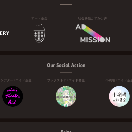
アート基金
社会を動かすかけ声
Our Social Action
ニシアター・エイド基金
ブックストア・エイド基金
小劇場・エイド基