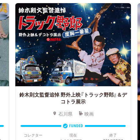
鈴木則文監督追悼 野外上映『トラック野郎』＆デ
コトラ展示
石川県
映画
FUNDED
コレクター
現在
終了