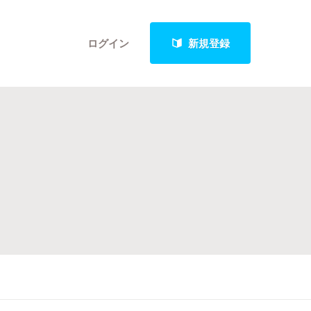
ログイン
新規登録
クト
最新進捗報告から探す