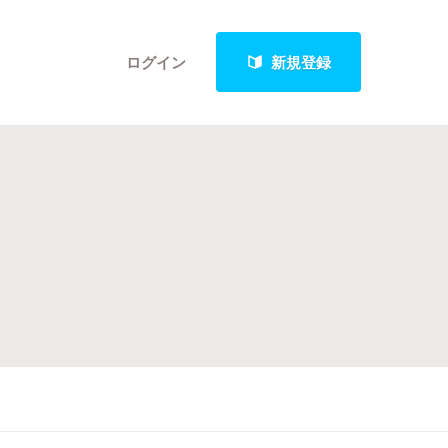
ログイン
新規登録
クト
最新進捗報告から探す