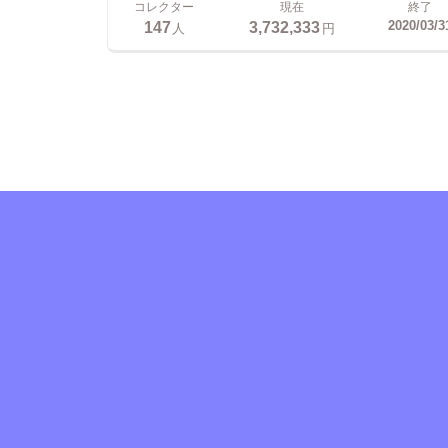
コレクター
現在
終了
147
3,732,333
2020/03/3
人
円