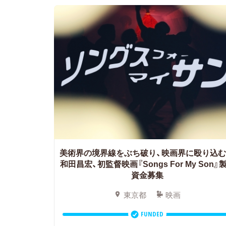
美術界の境界線をぶち破り、映画界に殴り込む
和田昌宏、初監督映画『Songs For My Son』
資金募集
東京都
映画
FUNDED