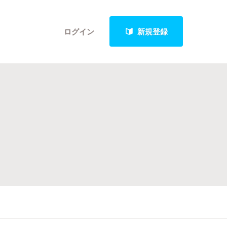
ログイン
新規登録
クト
最新進捗報告から探す