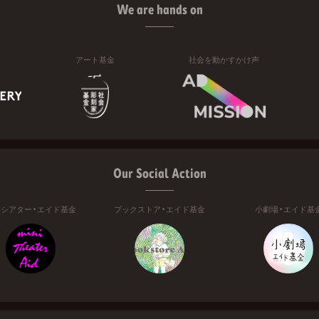
We are hands on
アート基金
社会を動かすかけ声
Our Social Action
ニシアター・エイド基金
ブックストア・エイド基金
小劇場・エイド基