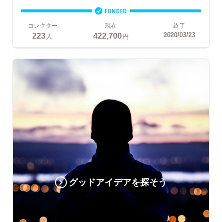
FUNDED
コレクター
現在
終了
223
422,700
2020/03/23
人
円
グッドアイデアを探そう