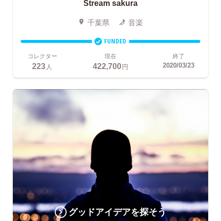
Stream sakura
千葉県
音楽
FUNDED
コレクター
現在
終了
223
422,700
2020/03/23
人
円
グッドアイデアを探そう