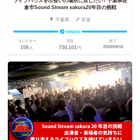
ライブハウスを出会いの場所に戻したい！
千葉県佐
倉市Sound Stream sakura20年目の挑戦
千葉県
音楽
FUNDED
コレクター
現在
終了
156
730,101
2020/04/16
人
円