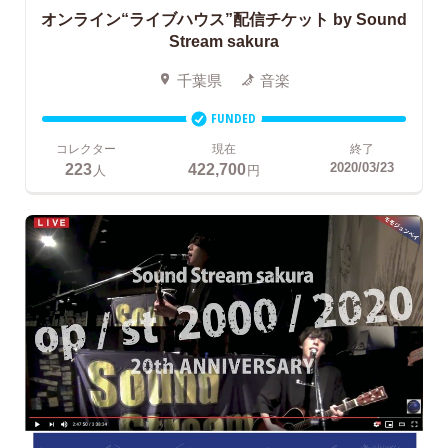
オンライン“ライブハウス”配信チケット
by Sound
Stream sakura
千葉県
音楽
FUNDED
コレクター
現在
終了
223
422,700
2020/03/23
人
円