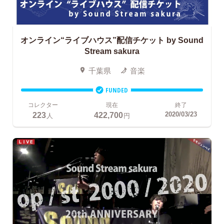
オンライン“ライブハウス”配信チケット
by Sound
Stream sakura
千葉県
音楽
FUNDED
コレクター
現在
終了
223
422,700
2020/03/23
人
円