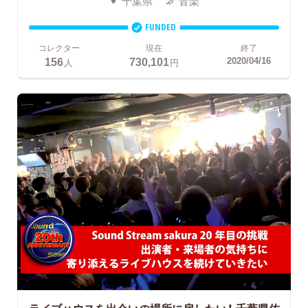
千葉県
音楽
FUNDED
コレクター
現在
終了
156
730,101
2020/04/16
人
円