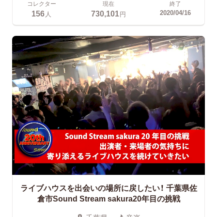
コレクター
現在
終了
156
730,101
2020/04/16
人
円
ライブハウスを出会いの場所に戻したい！
千葉県佐
倉市Sound Stream sakura20年目の挑戦