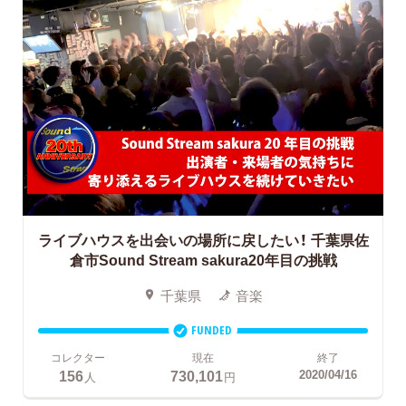
ライブハウスを出会いの場所に戻したい！
千葉県佐
倉市Sound Stream sakura20年目の挑戦
千葉県
音楽
FUNDED
コレクター
現在
終了
156
730,101
2020/04/16
人
円