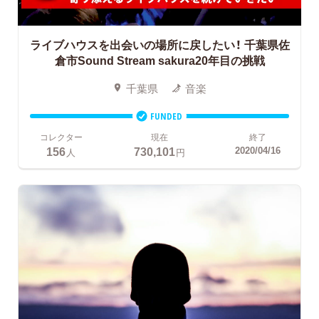
ライブハウスを出会いの場所に戻したい！
千葉県佐
倉市Sound Stream sakura20年目の挑戦
千葉県
音楽
FUNDED
コレクター
現在
終了
156
730,101
2020/04/16
人
円