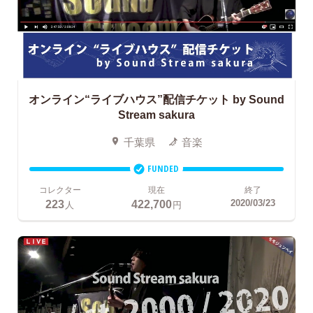
オンライン“ライブハウス”配信チケット
by Sound
Stream sakura
千葉県
音楽
FUNDED
コレクター
現在
終了
223
422,700
2020/03/23
人
円