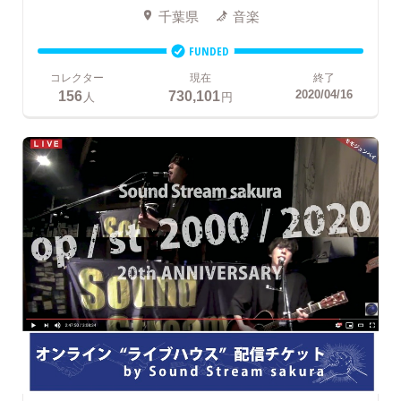
千葉県
音楽
FUNDED
コレクター
現在
終了
156
730,101
2020/04/16
人
円