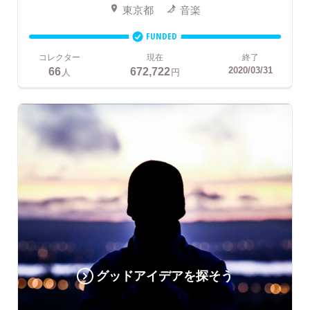
東京都
音楽
FUNDED
コレクター
現在
終了
66
672,722
2020/03/31
人
円
グッドアイデアを探そう