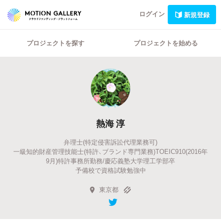
ログイン
新規登録
プロジェクトを探す
プロジェクトを始める
熱海 淳
弁理士(特定侵害訴訟代理業務可)
一級知的財産管理技能士(特許、ブランド専門業務)TOEIC910(2016年
9月)特許事務所勤務/慶応義塾大学理工学部卒
予備校で資格試験勉強中
東京都