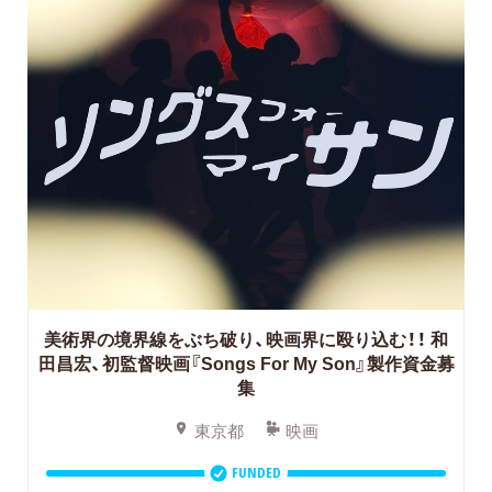
美術界の境界線をぶち破り、映画界に殴り込む！！
和
田昌宏、初監督映画『Songs For My Son』製作資金募
集
東京都
映画
FUNDED