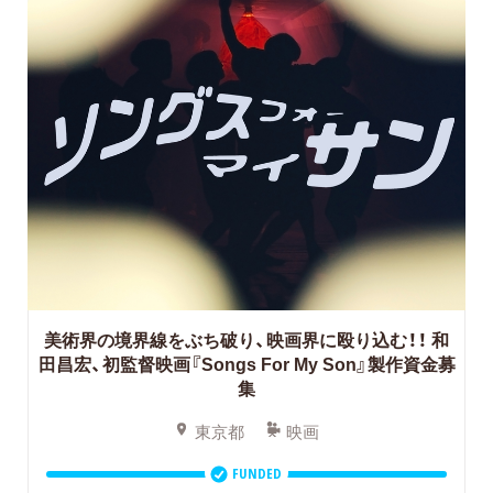
美術界の境界線をぶち破り、映画界に殴り込む！！
和
田昌宏、初監督映画『Songs For My Son』製作資金募
集
東京都
映画
FUNDED