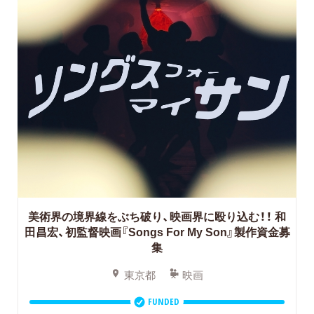
美術界の境界線をぶち破り、映画界に殴り込む！！
和
田昌宏、初監督映画『Songs For My Son』製作資金募
集
東京都
映画
FUNDED