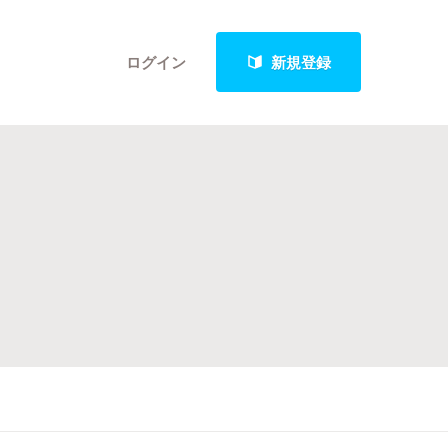
ログイン
新規登録
クト
最新進捗報告から探す