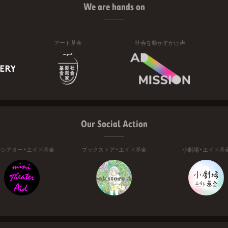
We are hands on
アート基金
社会を動かすかけ声
Our Social Action
ニシアター・エイド基金
ブックストア・エイド基金
小劇場・エイド基