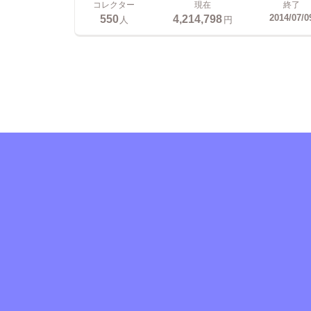
コレクター
現在
終了
550
4,214,798
2014/07/0
人
円