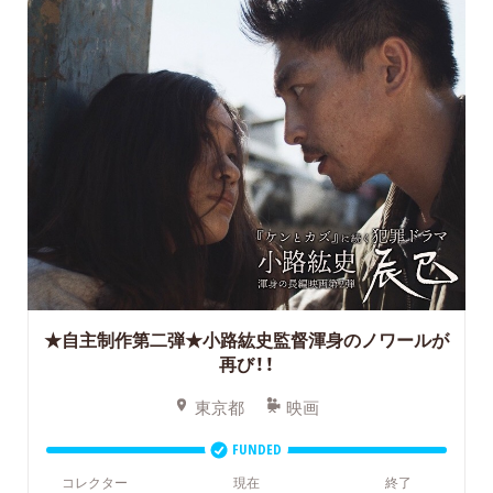
★自主制作第二弾★小路紘史監督渾身のノワールが
再び！！
東京都
映画
FUNDED
コレクター
現在
終了