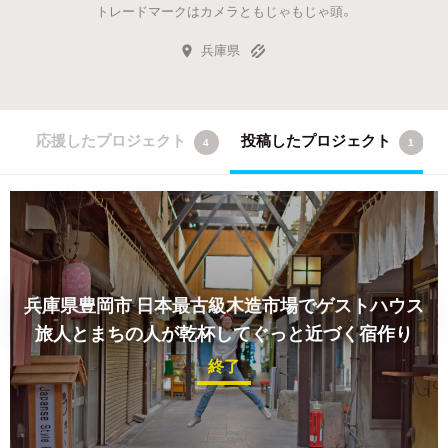
トレードマークはカメラともじゃもじゃ頭。
兵庫県
応援したプロジェクト
投稿したプロジェクト
4
1
兵庫県豊岡市 日本最古級木造市場でゲストハウス
旅人とまちの人が乾杯してぐっと近づく宿作り
終了