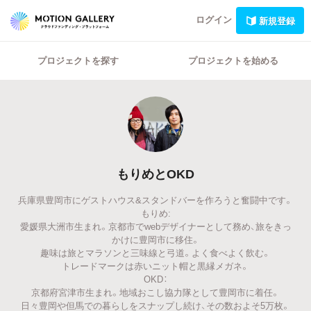
ログイン
新規登録
プロジェクトを探す
プロジェクトを始める
もりめとOKD
兵庫県豊岡市にゲストハウス&スタンドバーを作ろうと奮闘中です。
もりめ:
愛媛県大洲市生まれ。京都市でwebデザイナーとして務め、旅をきっ
かけに豊岡市に移住。
趣味は旅とマラソンと三味線と弓道。よく食べよく飲む。
トレードマークは赤いニット帽と黒縁メガネ。
OKD：
京都府宮津市生まれ。地域おこし協力隊として豊岡市に着任。
日々豊岡や但馬での暮らしをスナップし続け、その数およそ5万枚。