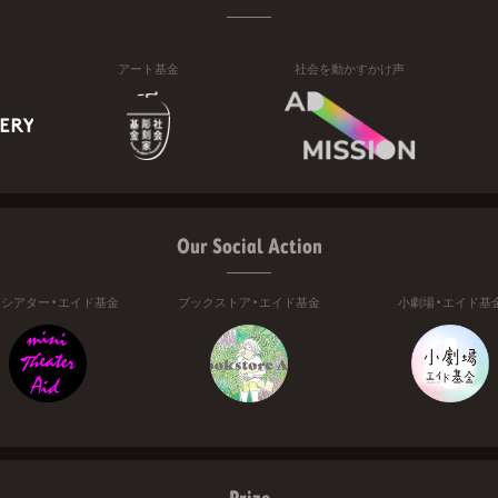
アート基金
社会を動かすかけ声
Our Social Action
ニシアター・エイド基金
ブックストア・エイド基金
小劇場・エイド基