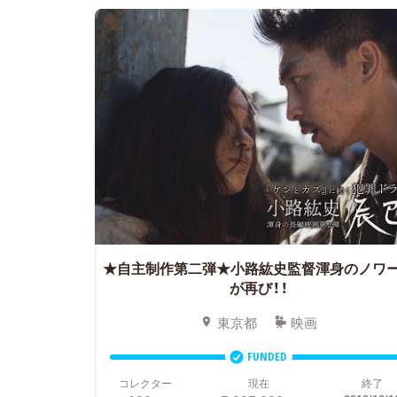
★自主制作第二弾★小路紘史監督渾身のノワ
が再び！！
東京都
映画
FUNDED
コレクター
現在
終了