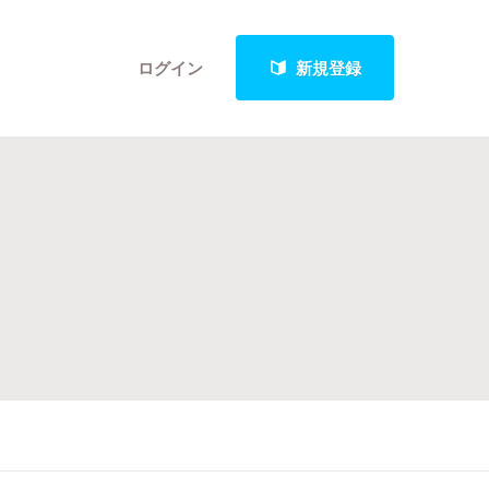
ログイン
新規登録
クト
最新進捗報告から探す