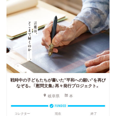
戦時中の子どもたちが書いた"平和への願い"を再び
なぞる。
『慰問文集』再々発行プロジェクト。
岐阜県
本
FUNDED
コレクター
現在
終了